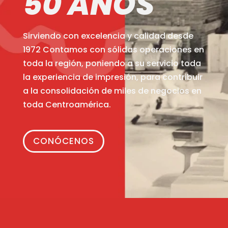
50 AÑOS
Sirviendo con excelencia y calidad desde
1972 Contamos con sólidas operaciones en
toda la región, poniendo a su servicio toda
la experiencia de impresión, para contribuir
a la consolidación de miles de negocios en
toda Centroamérica.
CONÓCENOS